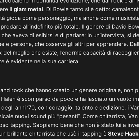
n arcobaleno in continua evoluzione, che dal rock è arri
ere il
glam metal
. Di Bowie tanto si è detto: camaleonti
ità gioca come personaggio, ma anche come musicist
pprodare all’indefinito più totale. Il genere di David B
che aveva di esibirsi e di parlare: in un’intervista, si d
dee e persone, che osserva gli altri per apprendere. Da
del meglio che esiste, l’enorme capacità di raccogliere
e è evidente nella sua carriera.
e band rock che hanno creato un genere originale, non p
 Halen è scomparso da poco e ha lasciato un vuoto 
e degli anni ’70, con coraggio, talento e dedizione, i V
sicale nuovi sound più “pesanti”. Come chitarrista, Va
oso tapping. Sappiamo bene che non è stato lui a inven
n brillante chitarrista che usò il tapping è
Steve Hack