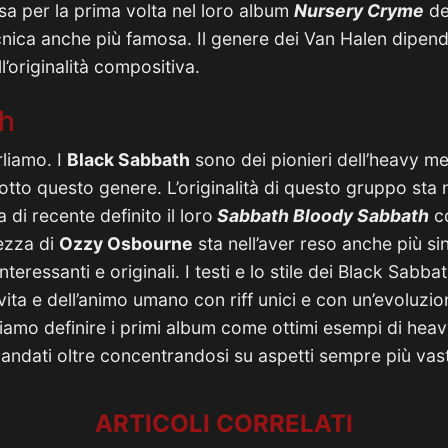
usa per la prima volta nel loro album
Nursery Cryme
de
nica anche più famosa. Il genere dei Van Halen dipend
’originalità compositiva.
th
rliamo. I
Black Sabbath
sono dei pionieri dell’heavy me
tto questo genere. L’originalità di questo gruppo sta
 di recente definito il loro
Sabbath Bloody Sabbath
co
ezza di
Ozzy Osbourne
sta nell’aver reso anche più si
teressanti e originali. I testi e lo stile dei Black Sabba
 vita e dell’animo umano con riff unici e con un’evoluz
iamo definire i primi album come ottimi esempi di heav
andati oltre concentrandosi su aspetti sempre più vast
ARTICOLI CORRELATI