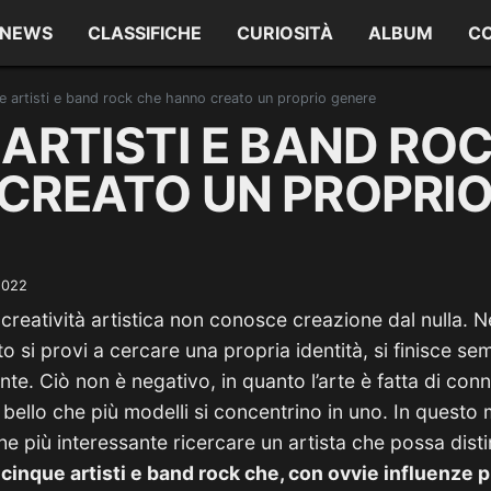
NEWS
CLASSIFICHE
CURIOSITÀ
ALBUM
C
e artisti e band rock che hanno creato un proprio genere
ARTISTI E BAND RO
CREATO UN PROPRI
2022
creatività artistica non conosce creazione dal nulla. N
o si provi a cercare una propria identità, si finisce sem
nte. Ciò non è negativo, in quanto l’arte è fatta di con
 bello che più modelli si concentrino in uno. In questo
he più interessante ricercare un artista che possa dist
o
cinque artisti e band rock che, con ovvie influenze 