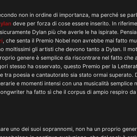
condo non in ordine di importanza, ma perché se parli
ylan
deve per forza di cose essere inserito. In riferime
 sicuramente Dylan più che averle le ha ispirate. Pensi
i
, che senta il Premio Nobel non avrebbe mai fatto mu
o moltissimi gli artisti che devono tanto a Dylan. Il moti
roprio genere è semplice da riscontrare nel fatto che a
ri stesso ha osservato, questo Premio per la Lettera
e tra poesia e cantautorato sia stato ormai superato.
tterarie e momenti intensi con una musicalità semplice 
ngwriter ha fatto sì che il corpus di ampio respiro da 
sare uno dei suoi soprannomi, non ha un proprio gener