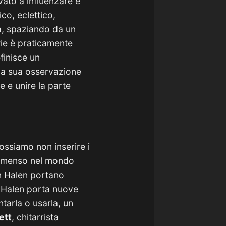
vato a influenzare e
co, eclettico,
a, spaziando da un
owie è praticamente
efinisce un
lla sua osservazione
 e unire la parte
ossiamo non inserire i
immenso nel mondo
an Halen portano
n Halen porta nuove
tarla o usarla, un
ett
, chitarrista