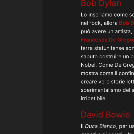
Bob Dylan
Lo inseriamo come se
nel rock, allora
Bob D
può avere un artista,
Francesco De Gregor
terra statunitense son
saputo costruire un p
Nobel. Come De Grego
mostra come il confin
creare vere storie le
sperimentalismo del so
irripetibile.
David Bowie
Il
Duca Bianco
, per u