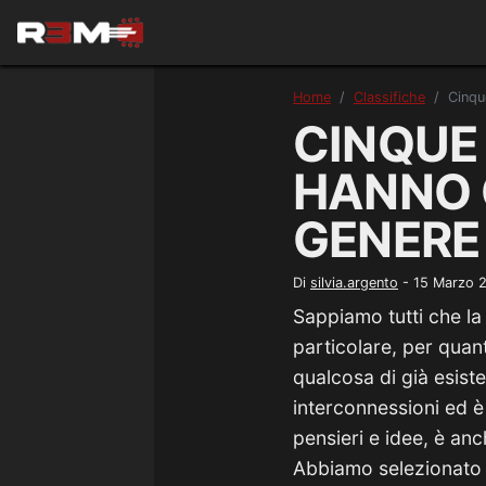
Home
Classifiche
Cinqu
CINQUE 
HANNO 
GENERE
Di
silvia.argento
-
15 Marzo 
Sappiamo tutti che la 
particolare, per quant
qualcosa di già esiste
interconnessioni ed è
pensieri e idee, è anc
Abbiamo selezionat