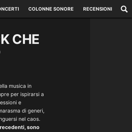
ONCERTI
COLONNE SONORE
RECENSIONI
CK CHE
O
ella musica in
pre per ispirarsi a
nessioni e
 marasma di generi,
inguersi nel caos.
precedenti, sono