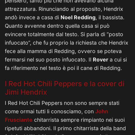
pensiero, tanto più che non avevano alcuna
attrezzatura. Rinunciando al proposito, Hendrix
andò invece a casa di
Noel Redding
, il bassista.
Quanto avvenne dentro quella casa si può
evincere totalmente dal testo. Si parla di “posto
infuocato”, che fu proprio la richiesta che Hendrix
fece alla mamma di Redding, ovvero se poteva
fermarsi nel suo posto infuocato. Il
Rover
a cui si
fa riferimento nel testo è poi il cane di Redding.
I Red Hot Chili Peppers e la cover di
Jimi Hendrix
I Red Hot Chili Peppers non sono sempre stati
come ormai tutti li conosciamo, con
John
Frusciante
chitarrista sempre rimpianto nei suoi
ripetuti abbandoni. Il primo chitarrista della band