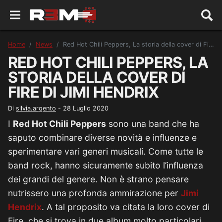
Home
News
Red Hot Chili Peppers, La storia della cover di Fire di Jimi Hendrix
RED HOT CHILI PEPPERS, LA
STORIA DELLA COVER DI
FIRE DI JIMI HENDRIX
Di
silvia.argento
-
28 Luglio 2020
I
Red Hot Chili Peppers
sono una band che ha
saputo combinare diverse novità e influenze e
sperimentare vari generi musicali. Come tutte le
band rock, hanno sicuramente subito l’influenza
dei grandi del genere. Non è strano pensare
nutrissero una profonda ammirazione per
Jimi
Hendrix
. A tal proposito va citata la loro cover di
Fire, che si trova in due album molto particolari