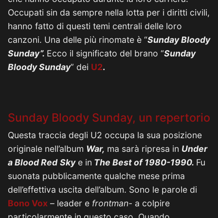
Occupati sin da sempre nella lotta per i diritti civili,
hanno fatto di questi temi centrali delle loro
canzoni. Una delle più rinomate è “
Sunday Bloody
Sunday”.
Ecco il significato del brano “
Sunday
Bloody Sunday
” dei
U2
.
Sunday Bloody Sunday, un repertorio
Questa traccia degli U2 occupa la sua posizione
originale nell’album
War,
ma sarà ripresa in
Under
a Blood Red
Sky
e in
The Best of 1980-1990.
Fu
suonata pubblicamente qualche mese prima
dell’effettiva uscita dell’album. Sono le parole di
Bono Vox
– leader e
frontman-
a colpire
particolarmente in questo caso. Quando