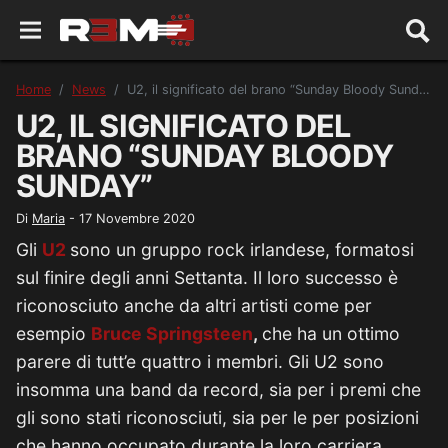
Home
News
U2, il significato del brano “Sunday Bloody Sunday”
U2, IL SIGNIFICATO DEL
BRANO “SUNDAY BLOODY
SUNDAY”
Di
Maria
-
17 Novembre 2020
Gli
U2
sono un gruppo rock irlandese, formatosi
sul finire degli anni Settanta. Il loro successo è
riconosciuto anche da altri artisti come per
esempio
Bruce Springsteen
,
che ha un ottimo
parere di tutt’e quattro i membri. Gli U2 sono
insomma una band da record, sia per i premi che
gli sono stati riconosciuti, sia per le per posizioni
che hanno occupato durante la loro carriera.