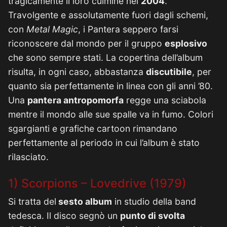
tragicamente il loro culmine nel
2004
.
Travolgente e assolutamente fuori dagli schemi,
con
Metal Magic
, i Pantera seppero farsi
riconoscere dal mondo per il gruppo
esplosivo
che sono sempre stati. La copertina dell’album
risulta, in ogni caso, abbastanza
discutibile
, per
quanto sia perfettamente in linea con gli anni ’80.
Una
pantera antropomorfa
regge una sciabola
mentre il mondo alle sue spalle va in fumo. Colori
sgargianti e grafiche cartoon rimandano
perfettamente al periodo in cui l’album è stato
rilasciato.
1) Scorpions – Lovedrive (1979)
Si tratta del
sesto album
in studio della band
tedesca. Il disco segnò un
punto di svolta