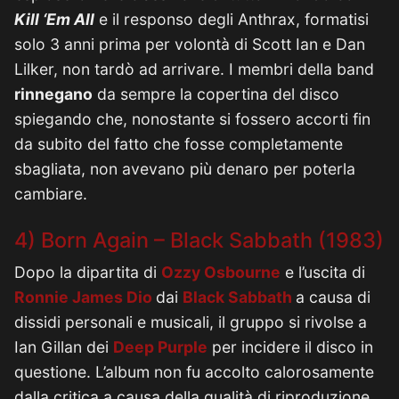
Kill ‘Em All
e il responso degli Anthrax, formatisi
solo 3 anni prima per volontà di Scott Ian e Dan
Lilker, non tardò ad arrivare. I membri della band
rinnegano
da sempre la copertina del disco
spiegando che, nonostante si fossero accorti fin
da subito del fatto che fosse completamente
sbagliata, non avevano più denaro per poterla
cambiare.
4) Born Again – Black Sabbath (1983)
Dopo la dipartita di
Ozzy Osbourne
e l’uscita di
Ronnie James Dio
dai
Black Sabbath
a causa di
dissidi personali e musicali, il gruppo si rivolse a
Ian Gillan dei
Deep Purple
per incidere il disco in
questione. L’album non fu accolto calorosamente
dalla critica a causa della qualità di riproduzione