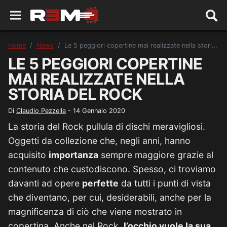
Home
News
Le 5 peggiori copertine mai realizzate nella storia del Rock
LE 5 PEGGIORI COPERTINE
MAI REALIZZATE NELLA
STORIA DEL ROCK
Di
Claudio Pezzella
-
14 Gennaio 2020
La storia del Rock pullula di dischi meravigliosi.
Oggetti da collezione che, negli anni, hanno
acquisito
importanza
sempre maggiore grazie al
contenuto che custodiscono. Spesso, ci troviamo
davanti ad opere
perfette
da tutti i punti di vista
che diventano, per cui, desiderabili, anche per la
magnificenza di ciò che viene mostrato in
copertina. Anche nel Rock,
l’occhio vuole la sua