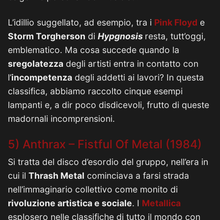
L’idillio suggellato, ad esempio, tra i
Pink Floyd
e
Storm Torgherson
di
Hypgnosis
resta, tutt’oggi,
emblematico. Ma cosa succede quando la
sregolatezza
degli artisti entra in contatto con
l’
incompetenza
degli addetti ai lavori? In questa
classifica, abbiamo raccolto cinque esempi
lampanti e, a dir poco disdicevoli, frutto di queste
madornali incomprensioni.
5) Anthrax – Fistful Of Metal (1984)
Si tratta del disco d’esordio del gruppo, nell’era in
cui il
Thrash Metal
cominciava a farsi strada
nell’immaginario collettivo come monito di
rivoluzione artistica e sociale
. I
Metallica
esplosero nelle classifiche di tutto il mondo con