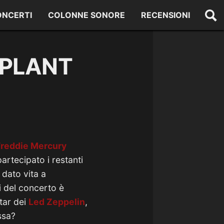
ONCERTI
COLONNE SONORE
RECENSIONI
 PLANT
Freddie Mercury
rtecipato i restanti
 dato vita a
i del concerto è
tar dei
Led Zeppelin
,
ssa?