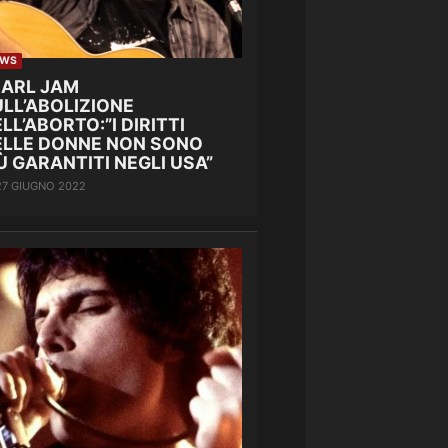
EWS
EARL JAM
LL’ABOLIZIONE
LL’ABORTO:”I DIRITTI
ELLE DONNE NON SONO
Ù GARANTITI NEGLI USA”
27 GIUGNO 2022