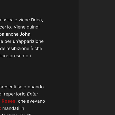
usicale viene l’idea,
certo. Viene quindi
ipa anche
John
ne per un’apparizione
dell’esibizione è che
ico: presentò i
resenti solo quando
di repertorio
Enter
’ Roses
, che avevano
2
mandati in