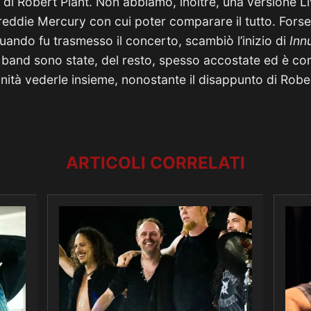
o di Robert Plant. Non abbiamo, inoltre, una versione L
reddie Mercury con cui poter comparare il tutto. Forse 
quando fu trasmesso il concerto, scambiò l’inizio di
Inn
 band sono state, del resto, spesso accostate ed è c
nità vederle insieme, nonostante il disappunto di Rober
ARTICOLI CORRELATI