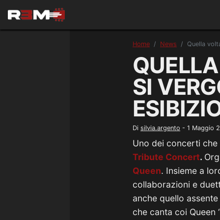
Home
News
Quella volt
QUELLA
SI VER
ESIBIZI
Di
silvia.argento
-
1 Maggio 
Uno dei concerti che 
Tribute Concert
.
Org
Queen
. Insieme a lor
collaborazioni e duett
anche quello assente
che canta coi Queen 