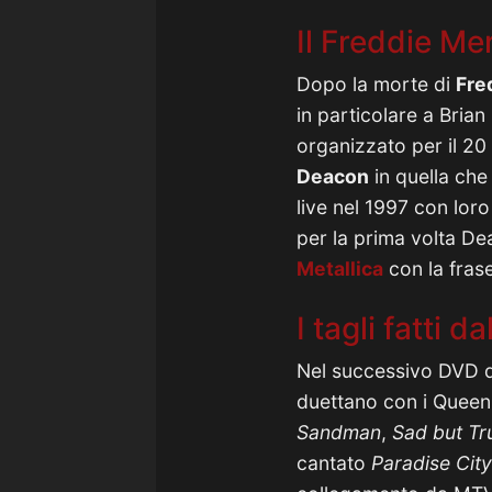
Il Freddie Me
Dopo la morte di
Fre
in particolare a Bria
organizzato per il 20
Deacon
in quella che
live nel 1997 con lor
per la prima volta Dea
Metallica
con la fras
I tagli fatti 
Nel successivo DVD d
duettano con i Queen,
Sandman
,
Sad but Tr
cantato
Paradise City