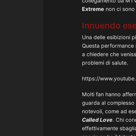
collegamento da MTV 
Extreme
non ci sono 
Innuendo ese
Una delle esibizioni p
Questa performance m
a chiedere che venisse
problemi di salute.
https://www.youtub
Molti fan hanno affer
guarda al complesso 
notevoli, come ad e
Called Love
. Chi con
effettivamente sbagli