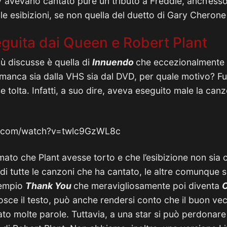
avevano cantato pure un tributo a Freddie, anch’esso 
le esibizioni, se non quella del duetto di Gary Cherone
guita dai Queen e Robert Plant
iù discusse è quella di
Innuendo
che eccezionalmente 
anca sia dalla VHS sia dal DVD, per quale motivo? Fu
 tolta. Infatti, a suo dire, aveva eseguito male la can
e.com/watch?v=twlc9GzWL8c
mato che Plant avesse torto e che l’esibizione non sia c
di tutte le canzoni che ha cantato, le altre comunque
sempio
Thank You
che meravigliosamente poi diventa
C
osce il testo, può anche rendersi conto che il buon ve
ato molte parole. Tuttavia, a una star si può perdonare