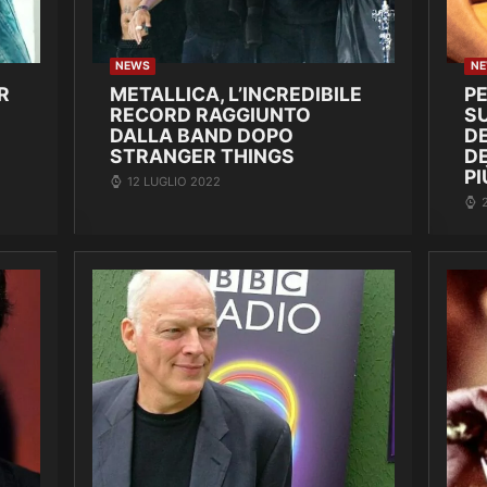
NEWS
N
R
METALLICA, L’INCREDIBILE
P
RECORD RAGGIUNTO
SU
DALLA BAND DOPO
DE
STRANGER THINGS
D
PI
12 LUGLIO 2022