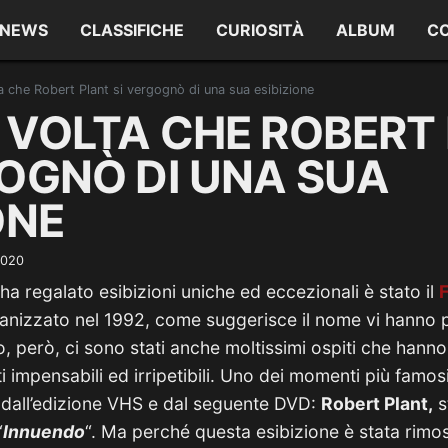
NEWS
CLASSIFICHE
CURIOSITÀ
ALBUM
C
a che Robert Plant si vergognò di una sua esibizione
 VOLTA CHE ROBERT
GOGNÒ DI UNA SUA
ONE
2020
ha regalato esibizioni uniche ed eccezionali è stato il
anizzato nel 1992, come suggerisce il nome vi hanno pa
o, però, ci sono stati anche moltissimi ospiti che hanno
i impensabili ed irripetibili. Uno dei momenti più famos
 dall’edizione VHS e dal seguente DVD:
Robert Plant,
s
“
Innuendo
“. Ma perché questa esibizione è stata rimo