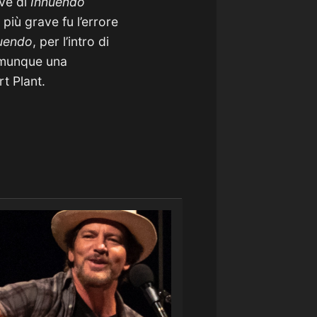
ive di
Innu
endo
più grave fu l’errore
uendo
, per l’intro di
omunque una
t Plant.