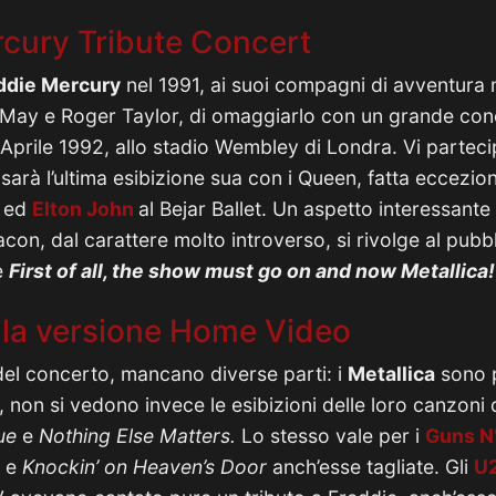
rcury Tribute Concert
ddie Mercury
nel 1991, ai suoi compagni di avventura m
n May e Roger Taylor, di omaggiarlo con un grande con
 Aprile 1992, allo stadio Wembley di Londra. Vi partec
 sarà l’ultima esibizione sua con i Queen, fatta eccezio
o ed
Elton John
al Bejar Ballet. Un aspetto interessante 
con, dal carattere molto introverso, si rivolge al pubbl
e
First of all, the show must go on and now Metallica!
dalla versione Home Video
el concerto, mancano diverse parti: i
Metallica
sono p
 non si vedono invece le esibizioni delle loro canzoni 
ue
e
Nothing Else Matters.
Lo stesso vale per i
Guns N
e
Knockin’ on Heaven’s Door
anch’esse tagliate. Gli
U