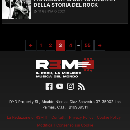
DELLA STORIA DEL ROCK
11 GENNAIO 2021
…
←
1
2
3
4
55
→
DYD Property SL, Alcalde Nicolas Diaz Saavedra 37, 35002 Las
Palmas, C.I.F.: B16969511
La Redazione di R3M.IT
Contatti
Privacy Policy
Cookie Policy
Modifica il Consenso sui Cookie