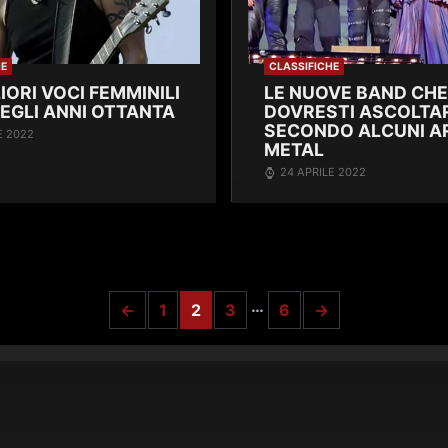
HE
CLASSIFICHE
IORI VOCI FEMMINILI
LE NUOVE BAND CHE
EGLI ANNI OTTANTA
DOVRESTI ASCOLTA
SECONDO ALCUNI AR
E 2022
METAL
24 APRILE 2022
…
←
1
2
3
6
→