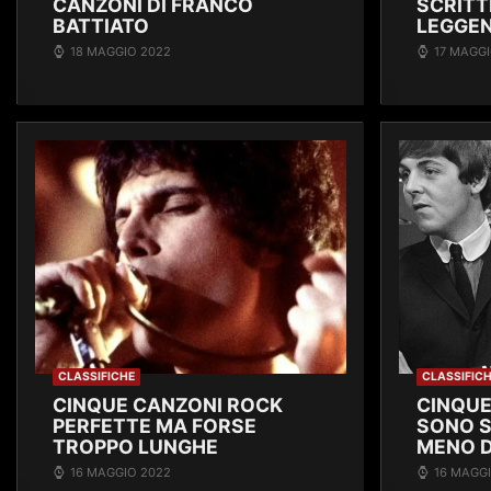
CANZONI DI FRANCO
SCRITT
BATTIATO
LEGGEN
18 MAGGIO 2022
17 MAGGI
CLASSIFICHE
CLASSIFIC
CINQUE CANZONI ROCK
CINQUE
PERFETTE MA FORSE
SONO S
TROPPO LUNGHE
MENO D
16 MAGGIO 2022
16 MAGG