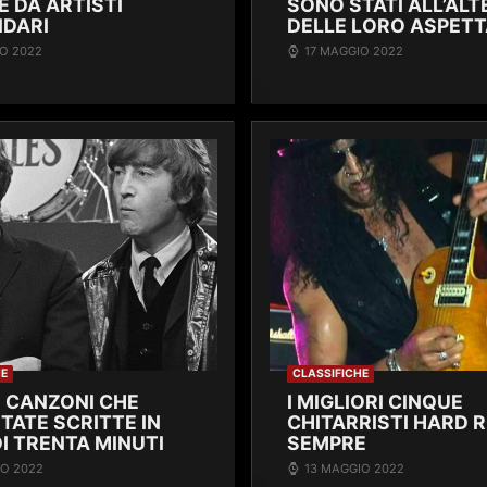
E DA ARTISTI
SONO STATI ALL’AL
DARI
DELLE LORO ASPETT
O 2022
17 MAGGIO 2022
HE
CLASSIFICHE
 CANZONI CHE
I MIGLIORI CINQUE
TATE SCRITTE IN
CHITARRISTI HARD R
I TRENTA MINUTI
SEMPRE
IO 2022
13 MAGGIO 2022